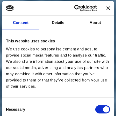
Sostienici
Sostieni le primarie delle idee
Tesserati subito
Accedi
Consent
Details
About
This website uses cookies
We use cookies to personalise content and ads, to
provide social media features and to analyse our traffic.
Italia Viva
parlamento
territori
trasporti
We also share information about your use of our site with
30/12/19
our social media, advertising and analytics partners who
may combine it with other information that you’ve
Liguria, Autostrade, Paita:
provided to them or that they’ve collected from your use
"In corso solo interventi del
of their services.
governo Renzi"
Consent
Necessary
Selection