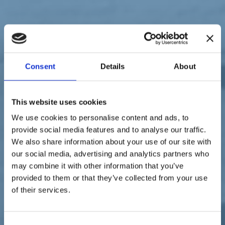
Sostienici
Sostieni le primarie delle idee
Tesserati subito
Accedi
Consent
Details
About
This website uses cookies
We use cookies to personalise content and ads, to
Italia Viva
Leopolda 10
simbolo
19/10/19
provide social media features and to analyse our traffic.
We also share information about your use of our site with
Leopolda 10: presentato il
our social media, advertising and analytics partners who
simbolo di Italia Viva
may combine it with other information that you’ve
provided to them or that they’ve collected from your use
of their services.
Consent