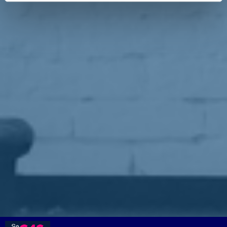
A presentare il simbolo un commosso
Matteo Renzi
, dalla voce
incrinata, assieme ai due coordinatori nazionali del partito,
Ettore
Rosato
e
Teresa Bellanova
che, contestualmente hanno firmato,
dinanzi al notaio, l'atto costitutivo del nostro progetto.
È fatta,
Italia Viva
c'è.
Torna indietro
Privacy
|
Cookie Policy
Statuto
|
Trasparenza
Realizzato con
NationBuilder