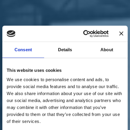
“Per ogni iscritto pianteremo un albero”: la promessa di Matteo
Renzi prende vita, a margine della Leopolda 10
Il primo è stato piantato stamani, al Parco delle Cascine di Firenze, a
Consent
Details
About
margine dei lavori della decima edizione della Leopolda: è l'
albero
simbolo che va a concretizzare la promessa di piantarne uno per
ogni iscritto al nostro nuovo progetto politico.
This website uses cookies
Alla messa a dimora del primo albero di
Italia Viva
hanno
We use cookies to personalise content and ads, to
partecipato i due coordinatori nazionali,
Ettore Rosato
,
vicepresidente della Camera dei Deputati, e la Ministra per le
provide social media features and to analyse our traffic.
Politiche Agricole,
Teresa Bellanova
.
We also share information about your use of our site with
our social media, advertising and analytics partners who
may combine it with other information that you’ve
provided to them or that they’ve collected from your use
of their services.