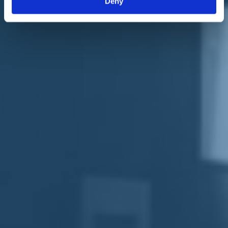
Deny
a piantare l'albero simbolico, proveniente da una cooperativa
agricola pugliese.
Con loro, una delegazione di giovanissimi simpatizzanti di Italia
Viva, tutti under 25, nonché l'assessora all'Urbanistica e
all'Ambiente del Comune di Firenze,
Cecilia Del Re
.