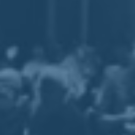
Italia Viva nasce con una precisa vocazione verde: questo primo
albero ci accompagnerà nel nostro impegno concreto e quotidiano
per l'
ambiente
e la sostenibilità ambientale.
Torna indietro