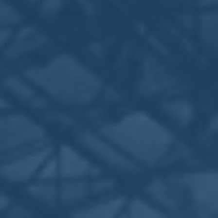
Sostienici
Sostieni le primarie delle idee
Tesserati subito
Accedi
Italia Viva
Ambiente
Leopolda 10
19/10/19
Leopolda 10: piantato il
primo di molti alberi