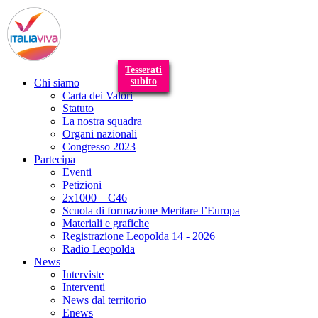
T
n
Tesserati
subito
Chi siamo
Carta dei Valori
Statuto
La nostra squadra
Organi nazionali
Congresso 2023
Partecipa
Eventi
Petizioni
2x1000 – C46
Scuola di formazione Meritare l’Europa
Materiali e grafiche
Registrazione Leopolda 14 - 2026
Radio Leopolda
News
Interviste
Interventi
News dal territorio
Enews