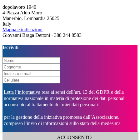
dopolavoro 1940
4 Piazza Aldo Moro
Manerbio, Lombardia 25025
Italy
Mappa e indicazioni
Giovanni Braga Dettoni · 388 244 8583
Iscriviti
Letta l’informativa
resa ai sensi dell’art. 13 del GDPR e della
normativa nazionale in materia di protezione dei dati personali
acconsento al trattamento dei miei dati personali:
per la gestione della iniziativa promossa dall’Associazione,
compreso l’invio di informazioni sullo stato della medesima
ACCONSENTO