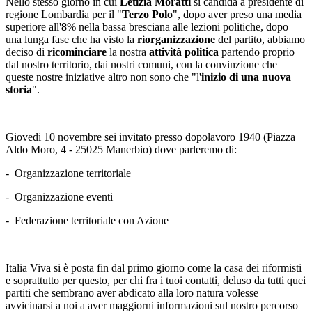
Nello stesso giorno in cui
Letizia Moratti
si candida a presidente di
regione Lombardia per il "
Terzo Polo
", dopo aver preso una media
superiore all'
8
% nella bassa bresciana alle lezioni politiche, dopo
una lunga fase che ha visto la
riorganizzazione
del partito, abbiamo
deciso di
ricominciare
la nostra
attività politica
partendo proprio
dal nostro territorio, dai nostri comuni, con la convinzione che
queste nostre iniziative altro non sono che "l'
inizio di una nuova
storia
".
Giovedi 10 novembre sei invitato presso dopolavoro 1940 (Piazza
Aldo Moro, 4 - 25025 Manerbio) dove parleremo di:
- Organizzazione territoriale
- Organizzazione eventi
- Federazione territoriale con Azione
Italia Viva si è posta fin dal primo giorno come la casa dei riformisti
e soprattutto per questo, per chi fra i tuoi contatti, deluso da tutti quei
partiti che sembrano aver abdicato alla loro natura volesse
avvicinarsi a noi a aver maggiorni informazioni sul nostro percorso