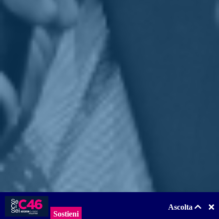
utilizzato in questi decenni per comperare titoli di stato e mettere al
riparo il debito pubblico”.
Fortis
così conclude: "tra l'altro, così facendo si genera sfiducia e
disaffezione nel sistema statale che viene visto come un’ idrovora
senza fine che prima ti tassa e poi, dopo che hai messo da parte quel
poco risparmio, te lo vuole prelevare”.
Chi lo desidera, può rivedere l'intervista completa a
questo
indirizzo
.
Torna indietro (TEST)
Privacy
|
Cookie Policy
Statuto
|
Trasparenza
Realizzato con
NationBuilder
Ascolta
Sostieni