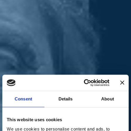
Sostienici
Sostieni le primarie delle idee
Tesserati subito
Accedi
economia
Europa
paese
03/06/20
Iv Live Focus, Marco
Fortis: "Necessario cogliere
Consent
Details
About
le opportunità che l'Europa
ci offre"
This website uses cookies
We use cookies to personalise content and ads, to