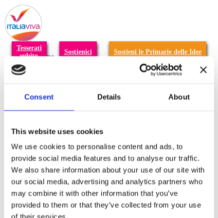
T
n
Tesserati
Sostienici
Sostieni le Primarie delle Idee
subito
Chi siamo
Carta dei Valori
Statuto
La nostra squadra
Organi nazionali
Consent
Details
About
Congresso 2023
Partecipa
Eventi
Petizioni
This website uses cookies
2x1000 – C46
Scuola di formazione Meritare l’Europa
We use cookies to personalise content and ads, to
Materiali e grafiche
provide social media features and to analyse our traffic.
Registrazione Leopolda 14 - 2026
We also share information about your use of our site with
Radio Leopolda
News
our social media, advertising and analytics partners who
Interviste
may combine it with other information that you’ve
Interventi
provided to them or that they’ve collected from your use
News dal territorio
Enews
of their services.