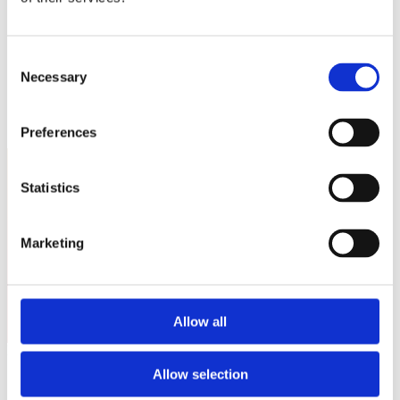
Sostienici
Sostieni le primarie delle idee
Tesserati subito
Accedi
Consent
Necessary
Selection
Preferences
Statistics
Italia Viva Trento
Marketing
Allow all
Nessun event per ora.
Allow selection