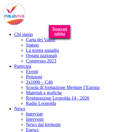
T
n
Tesserati
subito
Chi siamo
Carta dei Valori
Statuto
La nostra squadra
Organi nazionali
Congresso 2023
Partecipa
Eventi
Petizioni
2x1000 – C46
Scuola di formazione Meritare l’Europa
Materiali e grafiche
Registrazione Leopolda 14 - 2026
Radio Leopolda
News
Interviste
Interventi
News dal territorio
Enews