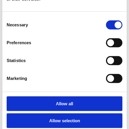
Sostienici
Sostieni le primarie delle idee
Tesserati subito
Accedi
Consent
Necessary
Selection
Preferences
Statistics
Italia Viva Potenza Città
Marketing
Allow all
Nessun evento per ora.
Allow selection