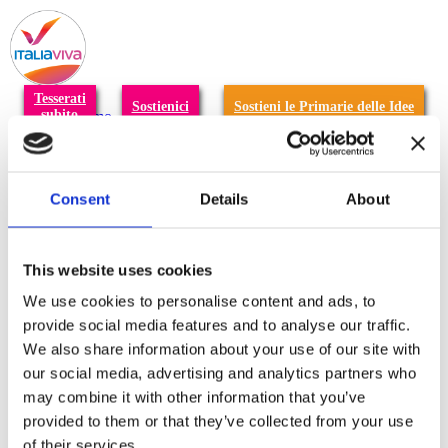
T
n
Tesserati
Sostienici
Sostieni le Primarie delle Idee
subito
Chi siamo
Carta dei Valori
Statuto
La nostra squadra
Organi nazionali
Consent
Details
About
Congresso 2023
Partecipa
Eventi
Petizioni
This website uses cookies
2x1000 – C46
Scuola di formazione Meritare l’Europa
We use cookies to personalise content and ads, to
Materiali e grafiche
provide social media features and to analyse our traffic.
Registrazione Leopolda 14 - 2026
We also share information about your use of our site with
Radio Leopolda
News
our social media, advertising and analytics partners who
Interviste
may combine it with other information that you’ve
Interventi
provided to them or that they’ve collected from your use
News dal territorio
Enews
of their services.