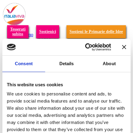
T
n
Tesserati
Sostienici
Sostieni le Primarie delle Idee
subito
Chi siamo
Carta dei Valori
Statuto
La nostra squadra
Organi nazionali
Congresso 2023
Consent
Details
About
Partecipa
Eventi
Petizioni
2x1000 – C46
This website uses cookies
Scuola di formazione Meritare l’Europa
Materiali e grafiche
We use cookies to personalise content and ads, to
Registrazione Leopolda 14 - 2026
provide social media features and to analyse our traffic.
Radio Leopolda
We also share information about your use of our site with
News
Interviste
our social media, advertising and analytics partners who
Interventi
may combine it with other information that you’ve
News dal territorio
provided to them or that they’ve collected from your use
Enews