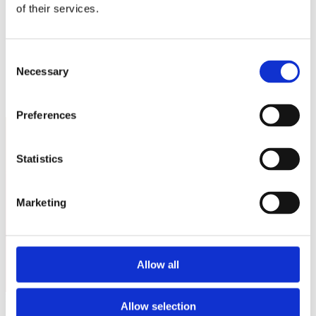
Sostienici
of their services.
Sostieni le primarie delle idee
Tesserati subito
Accedi
Consent
Necessary
Selection
Preferences
Statistics
Italia Viva Parma - Fidenza e
Marketing
Salsomaggiore Terme
Allow all
Nessun event per ora.
Allow selection