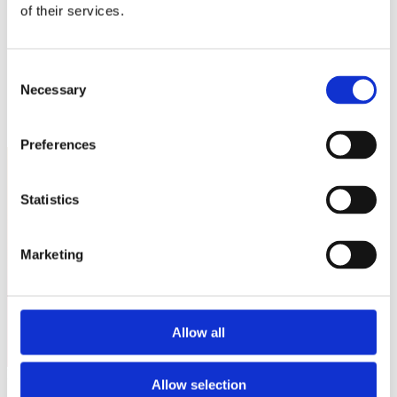
Sostienici
of their services.
Sostieni le primarie delle idee
Tesserati subito
Accedi
Consent
Necessary
Selection
Preferences
Statistics
Italia Viva Padova -
Marketing
Montagnanese
Allow all
Nessun event per ora.
Allow selection