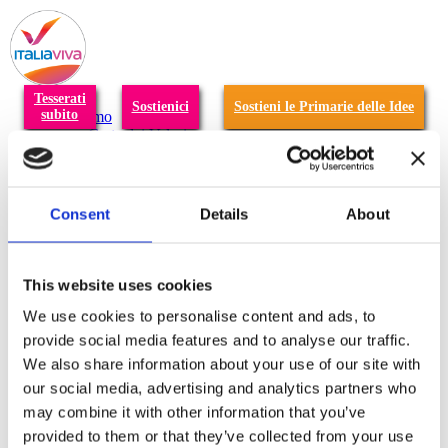
T
n
Tesserati
Sostienici
Sostieni le Primarie delle Idee
subito
Chi siamo
Carta dei Valori
Statuto
La nostra squadra
Organi nazionali
Congresso 2023
Consent
Details
About
Partecipa
Eventi
Petizioni
2x1000 – C46
This website uses cookies
Scuola di formazione Meritare l’Europa
Materiali e grafiche
We use cookies to personalise content and ads, to
Registrazione Leopolda 14 - 2026
provide social media features and to analyse our traffic.
Radio Leopolda
We also share information about your use of our site with
News
Interviste
our social media, advertising and analytics partners who
Interventi
may combine it with other information that you’ve
News dal territorio
provided to them or that they’ve collected from your use
Enews