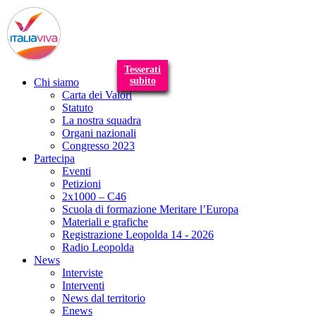
T
n
Tesserati
subito
Chi siamo
Carta dei Valori
Statuto
La nostra squadra
Organi nazionali
Congresso 2023
Partecipa
Eventi
Petizioni
2x1000 – C46
Scuola di formazione Meritare l’Europa
Materiali e grafiche
Registrazione Leopolda 14 - 2026
Radio Leopolda
News
Interviste
Interventi
News dal territorio
Enews