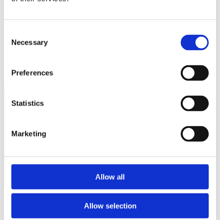
Sostienici
Sostieni le primarie delle idee
Tesserati subito
Accedi
Consent
Necessary
Selection
Preferences
Statistics
Italia Viva Napoli - Afragola
Marketing
Allow all
Nessun event per ora.
Allow selection