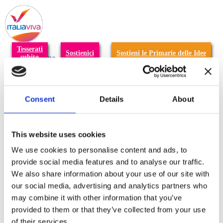
T
n
Tesserati
Sostienici
Sostieni le Primarie delle Idee
subito
Chi siamo
Carta dei Valori
Statuto
La nostra squadra
Organi nazionali
Consent
Details
About
Congresso 2023
Partecipa
Eventi
Petizioni
This website uses cookies
2x1000 – C46
Scuola di formazione Meritare l’Europa
We use cookies to personalise content and ads, to
Materiali e grafiche
provide social media features and to analyse our traffic.
Registrazione Leopolda 14 - 2026
We also share information about your use of our site with
Radio Leopolda
News
our social media, advertising and analytics partners who
Interviste
may combine it with other information that you’ve
Interventi
provided to them or that they’ve collected from your use
News dal territorio
Enews
of their services.