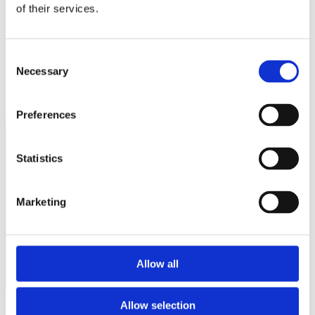
Sostienici
of their services.
Sostieni le primarie delle idee
Tesserati subito
Accedi
Consent
Necessary
Selection
Preferences
Statistics
Italia Viva Mantova - Medio
Marketing
Mantovano
Allow all
Nessun event per ora.
Allow selection