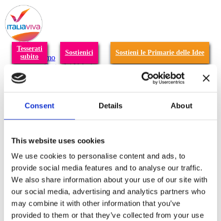
T
n
Tesserati
Sostienici
Sostieni le Primarie delle Idee
subito
Chi siamo
Carta dei Valori
Statuto
La nostra squadra
Organi nazionali
Congresso 2023
Consent
Details
About
Partecipa
Eventi
Petizioni
2x1000 – C46
This website uses cookies
Scuola di formazione Meritare l’Europa
Materiali e grafiche
We use cookies to personalise content and ads, to
Registrazione Leopolda 14 - 2026
provide social media features and to analyse our traffic.
Radio Leopolda
We also share information about your use of our site with
News
Interviste
our social media, advertising and analytics partners who
Interventi
may combine it with other information that you’ve
News dal territorio
provided to them or that they’ve collected from your use
Enews