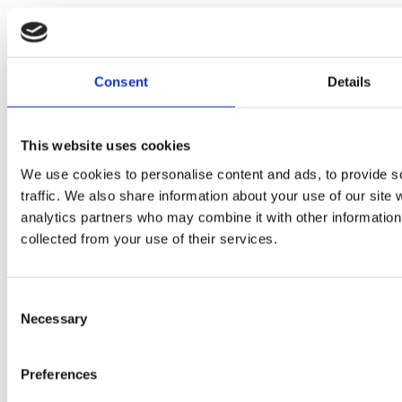
Nato nel 1994 a
Firenze.
Laureato in
scienze
Consent
Details
politiche, è
stato
This website uses cookies
We use cookies to personalise content and ads, to provide s
traffic. We also share information about your use of our site 
analytics partners who may combine it with other information 
collected from your use of their services.
rappresentante degli studenti prima nel
consiglio d'istituto del liceo e poi nel Senato
Accademico dell'Università di Firenze.
Consent
Necessary
Impegnato nel mondo del volontariato, è
Selection
membro del consiglio direttivo del Banco
Alimentare della Toscana.
Preferences
Email:
firenze@italiaviva.it