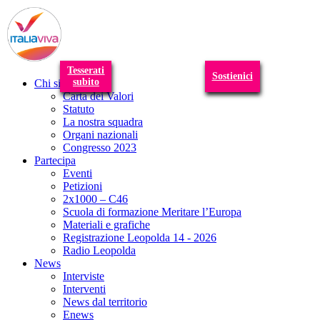
T
n
Tesserati
Sostienici
subito
Chi siamo
Carta dei Valori
Statuto
La nostra squadra
Organi nazionali
Congresso 2023
Partecipa
Eventi
Petizioni
2x1000 – C46
Scuola di formazione Meritare l’Europa
Materiali e grafiche
Registrazione Leopolda 14 - 2026
Radio Leopolda
News
Interviste
Interventi
News dal territorio
Enews