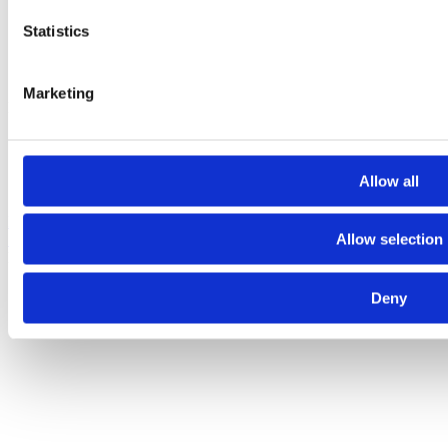
Statistics
https://www.facebook.com/pg/italiavivafi
Marketing
Nessun event per ora.
Allow all
Privacy
|
Cookie Policy
Allow selection
Statuto
|
Trasparenza
Realizzato con
NationBuilder
Deny