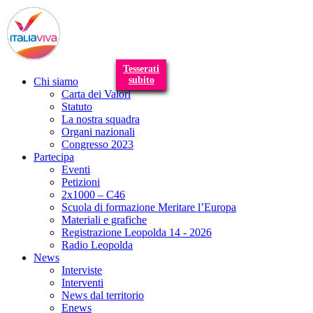
T
n
Tesserati
subito
Chi siamo
Carta dei Valori
Statuto
La nostra squadra
Organi nazionali
Congresso 2023
Partecipa
Eventi
Petizioni
2x1000 – C46
Scuola di formazione Meritare l’Europa
Materiali e grafiche
Registrazione Leopolda 14 - 2026
Radio Leopolda
News
Interviste
Interventi
News dal territorio
Enews