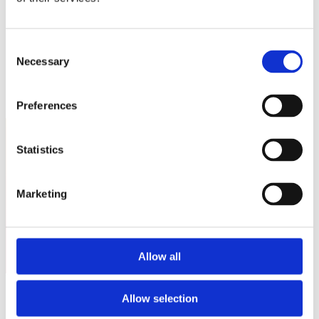
Sostienici
Sostieni le primarie delle idee
Tesserati subito
Accedi
Consent
Necessary
Selection
Preferences
Statistics
Italia Viva Comune Imperia
Marketing
Allow all
Nessun event per ora.
Allow selection