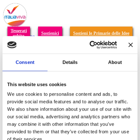
T
n
Tesserati
Sostienici
Sostieni le Primarie delle Idee
subito
Chi siamo
Carta dei Valori
Statuto
La nostra squadra
Organi nazionali
Consent
Details
About
Congresso 2023
Partecipa
Eventi
Petizioni
This website uses cookies
2x1000 – C46
Scuola di formazione Meritare l’Europa
We use cookies to personalise content and ads, to
Materiali e grafiche
provide social media features and to analyse our traffic.
Registrazione Leopolda 14 - 2026
We also share information about your use of our site with
Radio Leopolda
News
our social media, advertising and analytics partners who
Interviste
may combine it with other information that you’ve
Interventi
provided to them or that they’ve collected from your use
News dal territorio
Enews
of their services.