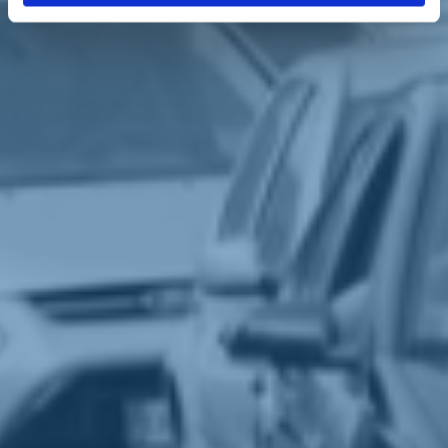
Bellanova
, perché di opere in ritardo ne abbiamo viste fin troppe»,
spiegano
i bellunesi di Iv
.
«In particolare è urgente la nomina della società pubblica che segue i
lavori e che spingeremo per avere al più presto, anche attraverso
l'azione parlamentare di
Sara Moretto e Daniela Sbrollini
. Per il
bellunese i nodi più importanti sono: sulla ss 51 di Alemagna,
compreso lo stralcio del tratto urbano di Longarone, le varianti di Tai
di Cadore, Valle, S. Vito, l'accesso a Cortina, e gli interventi sulle ss
51 bis e 52 Carnica. Questi lavori vanno conclusi con procedure
straordinarie ed il più possibile veloci. Queste opere sono da anni
attese da chi vive in quei territori e da chi si sposta per lavoro lungo
quelle strade, e non di meno dalle migliaia di turisti che in ogni
stagione si recano nelle più rinomate località della nostra provincia».
Torna indietro
Privacy
|
Cookie Policy
Statuto
|
Trasparenza
Realizzato con
NationBuilder