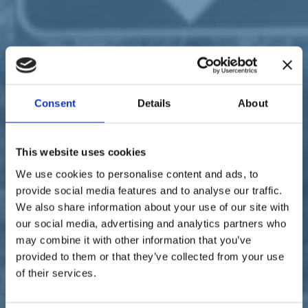
Sostienici
Sostieni le primarie delle idee
Tesserati subito
Accedi
Consent
Details
About
This website uses cookies
Infrastrutture
We use cookies to personalise content and ads, to
25/03/21
provide social media features and to analyse our traffic.
Italia Viva Belluno, appello
We also share information about your use of our site with
our social media, advertising and analytics partners who
alla Viceministra Bellanova
may combine it with other information that you’ve
per la sistemazione delle
provided to them or that they’ve collected from your use
of their services.
strade bellunesi