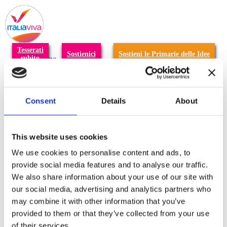
T
n
Tesserati
Sostienici
Sostieni le Primarie delle Idee
subito
Chi siamo
Carta dei Valori
Statuto
La nostra squadra
Organi nazionali
Consent
Details
About
Congresso 2023
Partecipa
Eventi
Petizioni
This website uses cookies
2x1000 – C46
Scuola di formazione Meritare l’Europa
We use cookies to personalise content and ads, to
Materiali e grafiche
provide social media features and to analyse our traffic.
Registrazione Leopolda 14 - 2026
We also share information about your use of our site with
Radio Leopolda
News
our social media, advertising and analytics partners who
Interviste
may combine it with other information that you’ve
Interventi
provided to them or that they’ve collected from your use
News dal territorio
Enews
of their services.