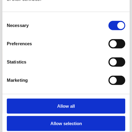
Sostienici
Sostieni le primarie delle idee
Tesserati subito
Accedi
Consent
Necessary
Selection
Preferences
Statistics
Italia Viva - Napoli Casoria
Marketing
Allow all
Nessun event per ora.
Allow selection