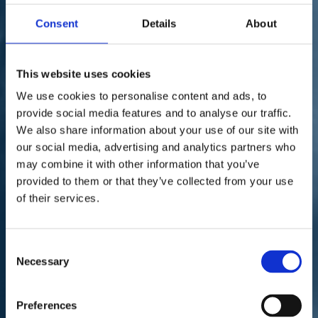
Sostienici
Sostieni le primarie delle idee
Consent
Details
About
Tesserati subito
Accedi
This website uses cookies
We use cookies to personalise content and ads, to
provide social media features and to analyse our traffic.
We also share information about your use of our site with
our social media, advertising and analytics partners who
may combine it with other information that you’ve
parlamento
territori
28/04/22
provided to them or that they’ve collected from your use
of their services.
Insularità, Evangelista: "Il
ddl è un risultato storico
Consent
per la Sardegna"
Necessary
Selection
Preferences