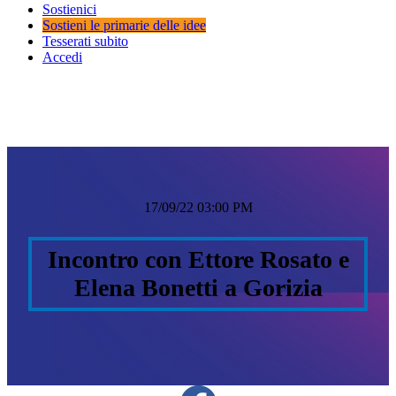
Sostienici
Sostieni le primarie delle idee
Tesserati subito
Accedi
17/09/22 03:00 PM
Incontro con Ettore Rosato e
Elena Bonetti a Gorizia