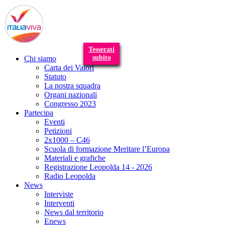
T
n
Tesserati
subito
Chi siamo
Carta dei Valori
Statuto
La nostra squadra
Organi nazionali
Congresso 2023
Partecipa
Eventi
Petizioni
2x1000 – C46
Scuola di formazione Meritare l’Europa
Materiali e grafiche
Registrazione Leopolda 14 - 2026
Radio Leopolda
News
Interviste
Interventi
News dal territorio
Enews