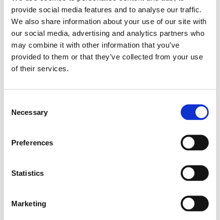
Sostienici
provide social media features and to analyse our traffic.
Sostieni le primarie delle idee
We also share information about your use of our site with
Tesserati subito
Accedi
our social media, advertising and analytics partners who
may combine it with other information that you’ve
provided to them or that they’ve collected from your use
of their services.
Consent
Necessary
Selection
Grazie
Preferences
Statistics
L'operazione è avvenuta con successo!
Marketing