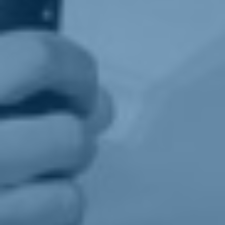
tre motivi: il primo è che in base alla nostra proposta quando la
commissione scopre una violazione dello stato di diritto propone di
congelare i fondi e se non c'è una maggioranza contraria la decisione
viene approvala. La proposta tedesca invece dice che ci deve essere
una maggioranza che approvi la proposta, più difficile da ottenere; la
seconda è che il meccanismo di congelamento dei fondi riguarda
solo uno degli aspetti dello stato di diritto, cioè gli interessi finanziari
ed economici questo non basta e lo riteniamo insufficiente; la terza è
che manca la cosiddetta "condizionalità intelligente", cioè una
norma che congeli i fondi al governo centrale ma garantendo
comunque il loro arrivo alle municipalità e alla società civile.
La Commissione europea ha presentato il report annuale sullo
stato di diritto, con luci e ombre sull'Italia. Come lo giudica?
Le raccomandazioni negative sono arrivate sui tempi lunghi della
giustizia e sulla base di questo è evidente che la riforma della
giustizia deve essere al centro dell'utilizzo dei soldi del Recovery
Fund. Sappiamo che i processi sono lenti e la giustizia non funziona
ma c'è anche un fattore di digitalizzazione della giustizia sul quale
l'Italia deve essere in prima linea.
A che punto siamo in Europa e nel mondo sul rispetto generale
dello stato di diritto?
I rischi sono alti sia nell'Unione Europea che nel mondo. L'Unione
Europea deve sviluppare anticorpi per difendere lo stato di diritto e