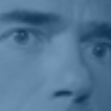
Sostienici
Sostieni le primarie delle idee
Tesserati subito
Accedi
Europa
paese
istituzioni
02/10/20
Gozi: "Orban è un
pokerista ma cederà perché
ha bisogno di Bruxelles"