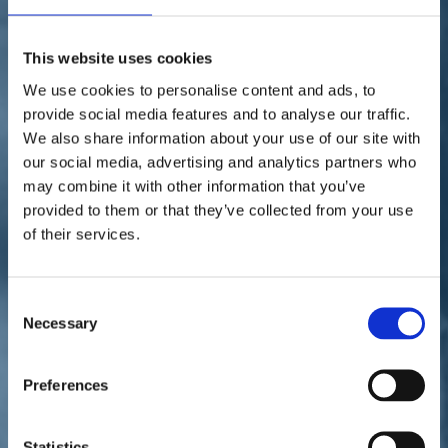
Sostienici
Sostieni le primarie delle idee
Tesserati subito
This website uses cookies
Accedi
We use cookies to personalise content and ads, to
provide social media features and to analyse our traffic.
We also share information about your use of our site with
our social media, advertising and analytics partners who
may combine it with other information that you’ve
provided to them or that they’ve collected from your use
of their services.
parlamento
fisco
15/06/22
Fisco, dalla Camera primo
Consent
Necessary
Selection
sì alla riforma
Preferences
Statistics