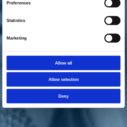
Preferences
Statistics
Marketing
La notizia pubblicata da "il Secolo XIX", 3 marzo 2022.
Allow all
Il
finanziamento della galleria di Valico per la ferrovia
Pontremolese
è stato inserito nel Documento strategico della
mobilità ferroviaria di passeggeri e merci. Il passaggio è stato posto
come condizione dalla commissione Trasporti della Camera dei
Allow selection
deputati, insieme al
finanziamento necessario a completare il
raddoppio ferroviario del Ponente ligure
.
Deny
"Sono due risultati molto importanti – ha detto la presidente della
commissione
Raffaella Paita
(
Italia Viva
) - Si tratta di un passo
fondamentale per il sistema del trasporto ligure a cui ci siamo
dedicati con grande impegno".
"La realizzazione della galleria di valico della Pontremolese – ha