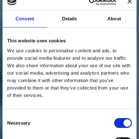
Sostienici
Sostieni le primarie delle idee
Tesserati subito
Consent
Details
About
Accedi
This website uses cookies
We use cookies to personalise content and ads, to
provide social media features and to analyse our traffic.
We also share information about your use of our site with
our social media, advertising and analytics partners who
territori
Infrastrutture
03/03/22
may combine it with other information that you’ve
provided to them or that they’ve collected from your use
Ferrovia Pontremolese,
of their services.
finanziata la galleria. Paita:
"Soddisfazione per il
Consent
Necessary
Selection
risultato raggiunto"