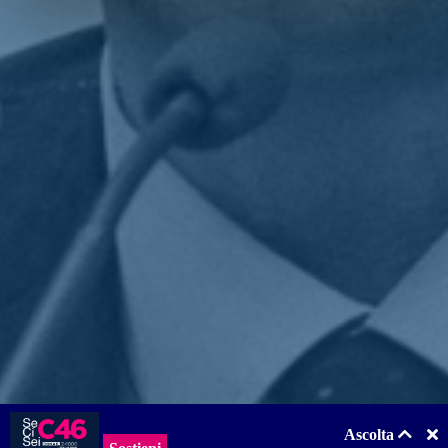
tempi. «Rimane però critico il tema dei contributi alle imprese -
aggiunge -. Per ora ci sono state promesse e zero soldi. Ho
presentato un'interrogazione al Ministro per applicare la norma
votata in Parlamento (anche dal sottoscritto) che riguarda però non
solo Albiano, ma tutta Italia. Ma non si capisce quanti soldi saranno
a disposizione per la nostra zona. E dalla Regione Toscana sono
arrivati grandi proclami da parte di alcuni esponenti politici ma per
ora pochi risultati. Ho chiesto infine all'Anas d'intervenire per la
sicurezza nella strada statale principale che porta al Ponte crollato. È
un tratto che parte da poco dopo la caserma dei carabinieri e arriva
100 metri prima della Croce Rossa».
Torna indietro
Privacy
|
Cookie Policy
Statuto
|
Trasparenza
Realizzato con
NationBuilder
Ascolta