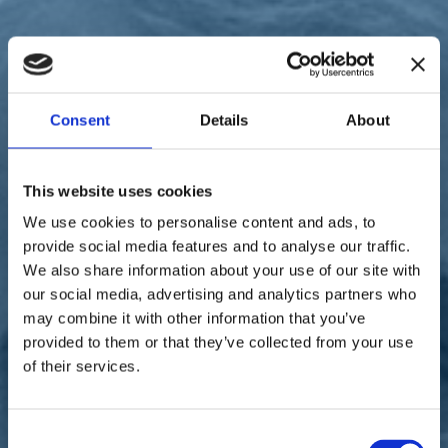
Sostienici
Sostieni le primarie delle idee
Tesserati subito
Accedi
Consent
Details
About
This website uses cookies
We use cookies to personalise content and ads, to
paese
provide social media features and to analyse our traffic.
09/01/22
We also share information about your use of our site with
Ferri: "Un passo
our social media, advertising and analytics partners who
may combine it with other information that you’ve
importante per il nuovo
provided to them or that they’ve collected from your use
ponte di Albiano"
of their services.
Consent