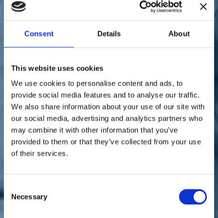
Sostienici
Sostieni le primarie delle idee
Tesserati subito
Accedi
Consent
Details
About
This website uses cookies
We use cookies to personalise content and ads, to
provide social media features and to analyse our traffic.
We also share information about your use of our site with
paese
our social media, advertising and analytics partners who
29/10/20
may combine it with other information that you’ve
provided to them or that they’ve collected from your use
Ferri: "La mia attenzione
of their services.
alla vicenda Sanac sarà
sempre più alta"
Consent
Necessary
Selection