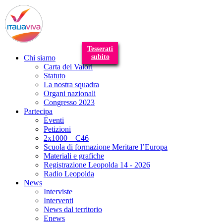
T
n
Tesserati
subito
Chi siamo
Carta dei Valori
Statuto
La nostra squadra
Organi nazionali
Congresso 2023
Partecipa
Eventi
Petizioni
2x1000 – C46
Scuola di formazione Meritare l’Europa
Materiali e grafiche
Registrazione Leopolda 14 - 2026
Radio Leopolda
News
Interviste
Interventi
News dal territorio
Enews