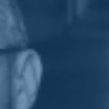
Sostienici
Sostieni le primarie delle idee
Tesserati subito
Accedi
parlamento
giustizia
27/05/20
Faraone: "Siamo garantisti
con tutti, la Giunta non
serve a consumare
vendette"