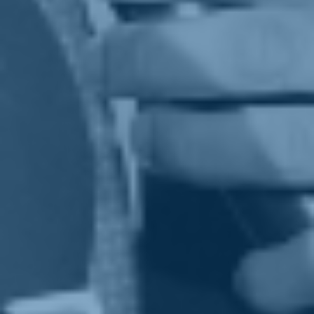
gridava arrestatela e buttate la chiave. Noi siamo diversi, solidali con
i migranti, garantisti con tutti, anche se sono i nostri avversari
politici, non cambiamo idea a seconda delle situazioni. Perché in
questo Paese, e lo dico davvero, bisogna smetterla di usare la
giustizia per fare politica.
Non partecipare al voto significa distinguersi dalla linea della
maggioranza. Una scelta politica o di coscienza?
Una scelta di coscienza e di coerenza. Avrei sfiduciato anche
Bonafede per gli errori commessi: ricordo che siamo stati i primi a
chiedere le dimissioni del capo del Dap e continuo a pensare che la
linea di questo ministro non mi piace, non è la mia. Ecco perché nei
giorni scorsi abbiamo chiesto a Conte un tavolo tecnico per scrivere
la riforma della giustizia indicando per Italia Viva non un politico ma
un tecnico stimato come il presidente dell'Unione delle Camere
penali Caiazza. Ma non si sfiducia un ministro per la telefonata in
diretta di un magistrato da Giletti, altrimenti diventa il processo per
talk tv. Un orrore.
La pubblicazione delle chat di Palamara cambia il senso di un
eventuale processo a Salvini?
No, però dimostra che serve una profonda riforma della giustizia,
emerge un quadro preoccupante, una pericolosissima commistione
tra mezzi di informazione, magistratura e politica che tanto fa male al
nostro paese. Lo sapevamo, lo dicevamo, ma leggerlo chiaramente