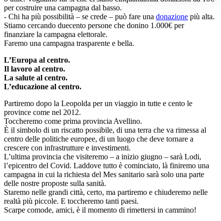
per costruire una campagna dal basso.
- Chi ha più possibilità – se crede – può fare una
donazione
più alta.
Stiamo cercando duecento persone che donino 1.000€ per
finanziare la campagna elettorale.
Faremo una campagna trasparente e bella.
L’Europa al centro.
Il lavoro al centro.
La salute al centro.
L’educazione al centro.
Partiremo dopo la Leopolda per un viaggio in tutte e cento le
province come nel 2012.
Toccheremo come prima provincia Avellino.
È il simbolo di un riscatto possibile, di una terra che va rimessa al
centro delle politiche europee, di un luogo che deve tornare a
crescere con infrastrutture e investimenti.
L’ultima provincia che visiteremo – a inizio giugno – sarà Lodi,
l’epicentro del Covid. Laddove tutto è cominciato, là finiremo una
campagna in cui la richiesta del Mes sanitario sarà solo una parte
delle nostre proposte sulla sanità.
Staremo nelle grandi città, certo, ma partiremo e chiuderemo nelle
realtà più piccole. E toccheremo tanti paesi.
Scarpe comode, amici, è il momento di rimettersi in cammino!