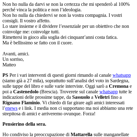
Non ho nulla da darvi se non la certezza che mi spenderò al 100%
perché vinca la politica e non l’ideologia.
Non ho nulla da chiedervi se non la vostra compagnia. I vostri
consigli. Il vostro affetto.
Lo stare insieme e il dividere l’essenziale per un obiettivo che non
coinvolge me: coinvolge tutti.
Rimettersi in gioco alla soglia dei cinquant’anni costa fatica.
Ma è bellissimo se fatto con il cuore.
Avanti, amici.
Un sorriso,
Matteo
PS
Per i vari interventi di questi giorni rimando al canale
whatsapp
(siamo già a 27 mila), soprattutto sull’analisi del voto in Sardegna,
sulle tappe del libro e sulle varie interviste. Oggi sarò a
Cremona
e
poi a
Castenedolo
(Brescia). Troverete sul canale
whatsapp
tutte le
indicazioni delle prossime tappe, da
Sassuolo
a
Velletri
fino a
Rignano Flaminio
. Vi chiedo di far girare agli amici interessati
l’
enews
e i link. I media non ci supportano ma noi abbiamo una rete
strepitosa di amici e arriveremo ovunque. Forza!
Pensierino della sera.
Ho condiviso la preoccupazione di
Mattarella
sulle manganellate