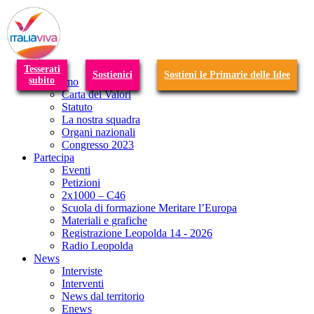
T
n
Tesserati
Sostienici
Sostieni le Primarie delle Idee
subito
Chi siamo
Carta dei Valori
Statuto
La nostra squadra
Organi nazionali
Congresso 2023
Partecipa
Eventi
Petizioni
2x1000 – C46
Scuola di formazione Meritare l’Europa
Materiali e grafiche
Registrazione Leopolda 14 - 2026
Radio Leopolda
News
Interviste
Interventi
News dal territorio
Enews