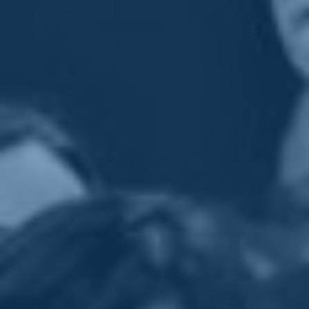
L'Enews della settimana.
E-News di sabato mattina per augurarvi buon fine settimana.
E per chiedere scusa a tutti gli amici che credono nel riformismo e
nel Terzo Polo per l’indecoroso spettacolo di questa settimana.
Ho fatto di tutto per evitare di giungere a questo epilogo. Ci ho
creduto ma non ci sono riuscito.
Penso che chi ha avuto responsabilità in questo fallimento debba
chiedere scusa. E io lo faccio - per la mia quota parte - con
la consapevolezza che ho fatto di tutto fino all’ultimo per evitare il