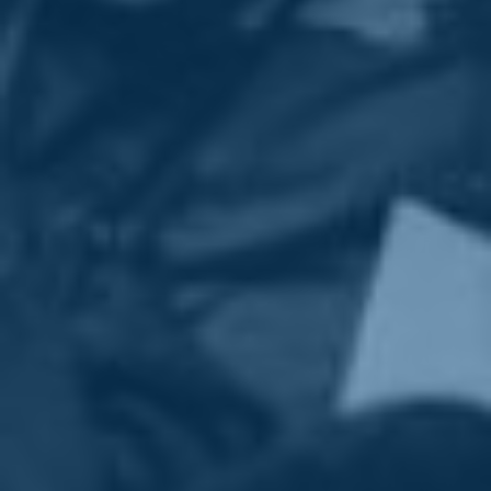
idee.
Un sorriso, buon fine settimana!
Matteo
Ps: per tornare alle cose belle.
Guardate
che forza la nostra amica
Lucia Annibali oggi sul Corriere. Ti vogliamo bene Lucia!