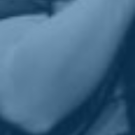
ho fatto il Presidente del consiglio dei ministri, sono stato eletto
sindaco della città in cui sono nato e cresciuto. Non ho niente da
chiedere, solo qualcosa da dare per restituire il tanto che ho avuto.
E quello che voglio farvi oggi è un augurio speciale. Lo faccio
soprattutto ai giovani.
Non abbassate mai la politica a uno scontro personale, a
un’aggressione personale, a una lotta personale.
La politica è sogno, non fango.
Quando qualcuno vola basso, voi puntate in alto ci disse una volta
Michelle Obama.
Facciamolo in queste ore.
Non replichiamo alle aggressioni giustizialiste.
Riprendiamoci il sorriso.
Gustiamoci questo weekend, specie per chi fa i tavolini in piazza
per il tesseramento a Italia Viva.
A proposito,
qui
c’è il link per partecipare al processo democratico
dal basso.
Lunedì sarò a Milano per parlare di Salone del Mobile con
l’assessora Alessia Cappello, portavoce nazionale di IV. Poi a
Cremona per parlare di giovani e impresa. Martedì ci collegheremo
con Latronico (Basilicata) per una bellissima iniziativa
sull’immigrazione del nostro sindaco Fausto De Maria.
Lasciamo il fango a chi lo diffonde, torniamo a sognare e a proporre