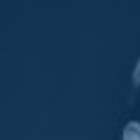
Sostienici
Sostieni le primarie delle idee
Tesserati subito
Accedi
Matteo Renzi
Enews
15/04/23
Enews 874 sabato 15 aprile
2023