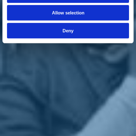
Dopo le europee, con le primarie e il voto diretto degli iscritti,
eleggeremo il leader o la leader che ci guiderà verso le Politiche.
Cercheremo di allargare a chi ci sta, senza rinchiuderci in casa
Allow selection
nostra. Apriremo ai mondi del cattolicesimo democratico, liberali,
riformisti.
Lo faremo spalancando le finestre, non chiudendoci nei personalismi
Deny
o nelle ambizioni di leader autoproclamatisi.
Quanto a me. Non mi fanno male gli attacchi personali. Ho la
scorza dura ormai.
Ho fatto tutti i passi indietro possibili.
Mi dispiace tanto per chi non sa quanto è bella la politica fatta in
modo diverso da così.
Vi meritate una Politica con la P maiuscola, non questa settimana di
follie via twitter.
La politica come scambio di idee, come rispetto umano, come
confronto tra progetti, come capacità di mettersi in gioco.
La politica come sogno.
Io sono un uomo fortunato. Ho 48 anni, ho vissuto la gavetta e
ho attaccato i manifesti, ho preso i voti in tutti i livelli
istituzionali guidando strutture amministrative complicate, sono
stato eletto in provincia, in comune, a livello parlamentare, alle
primarie con milioni di voti.
Ho ottenuto il miglior risultato della
storia politica italiana dell’ultimo mezzo secolo con il famoso 41%,