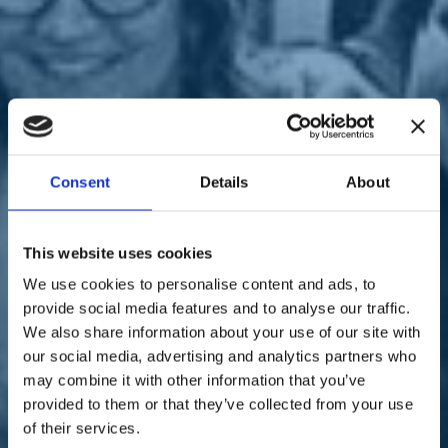
L'Enews della settimana.
Consent
Details
About
This website uses cookies
We use cookies to personalise content and ads, to
Mobilitazione finale per la campagna elettorale
.
provide social media features and to analyse our traffic.
Ho fatto
un appello
, ieri, da Barbara Palombelli. È
qui
. Il tema è
We also share information about your use of our site with
semplice: andiamo verso un periodo difficile, difficilissimo.
Servono
our social media, advertising and analytics partners who
le competenze, non i populisti
.
may combine it with other information that you’ve
Oggi:
provided to them or that they’ve collected from your use
• alle 13.30,
Discorso
sull’Europa
dal Teatro Romano di
Fiesole
.
of their services.
Più cresce la tensione internazionale, più abbiamo bisogno
dell’Europa;