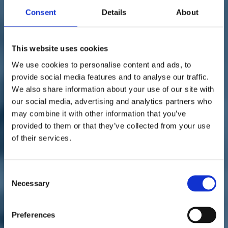
Sostienici
Consent
Details
About
Sostieni le primarie delle idee
Tesserati subito
Accedi
This website uses cookies
We use cookies to personalise content and ads, to
provide social media features and to analyse our traffic.
We also share information about your use of our site with
our social media, advertising and analytics partners who
may combine it with other information that you’ve
territori
elezioni 2022
provided to them or that they’ve collected from your use
08/08/22
of their services.
Elezioni 2022, Paita: "Terzo
Polo opportunità
Consent
Necessary
Selection
straordinaria anche per la
Liguria"
Preferences