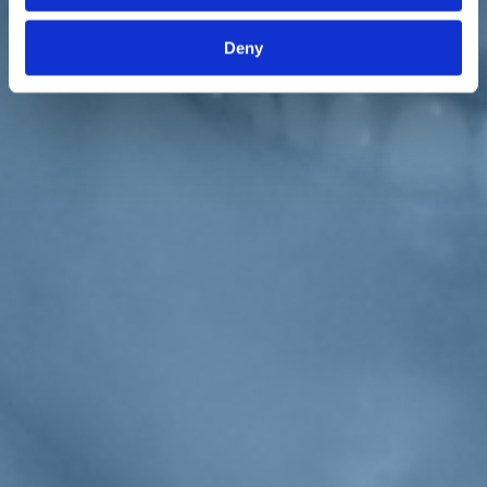
«Due considerazioni: ciò che viene letto come anomalia a livello
nazionale, qui è la normalità. Il primo esperimento della Margherita
Deny
nasce qui. Oltretutto con tutte queste forze politiche abbiamo fatto
un percorso molto lungo che ci ha consentito di vincere nei due
comuni principali del Trentino».
Nel settembre del 2019
Conzatti
lascia Forza Italia e aderisce a
Italia Viva. Ecco la sua motivazione: «Credevo possibile fare
assieme a loro
una politica europeista, moderata, liberal
democratica
. Degasperiana come da mia tradizione. E invece dopo
il voto è cambiato tutto. Il centrodestra era una sfida, è diventato un
monopolio del sovranismo di Matteo Salvini».
Conzatti si schiera con Renzi
: «Ho fondato Italia Viva e oggi
sponsorizzo l'asse con Calenda». Eppure si ritroverà a comiziare con
Letta e Fratoianni. «Insisto, sarebbe un'anomalia se qui ci fosse una
proposta identica al nazionale».
«Per me
la priorità è l'autonomia e la serietà nel lavoro
. Sono
molto distante dalla demagogia di certi atteggiamenti politici»,
conclude
Conzatti
.
Torna indietro