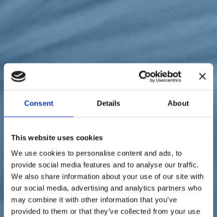
Sostienici
Sostieni le primarie delle idee
Tesserati subito
Accedi
Consent
Details
About
territori
23/08/22
This website uses cookies
Elezioni 2022 in Trentino,
We use cookies to personalise content and ads, to
Conzatti: "Per me la
provide social media features and to analyse our traffic.
We also share information about your use of our site with
priorità è l'autonomia e la
our social media, advertising and analytics partners who
serietà nel lavoro"
may combine it with other information that you’ve
provided to them or that they’ve collected from your use