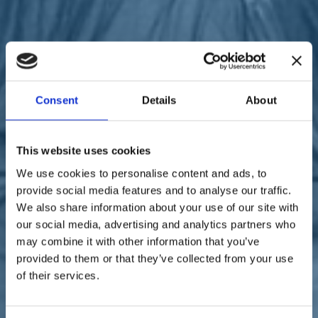
Sostienici
Sostieni le primarie delle idee
Tesserati subito
Accedi
Consent
Details
About
This website uses cookies
05/09/22
We use cookies to personalise content and ads, to
provide social media features and to analyse our traffic.
Elezioni 2022 in Liguria,
We also share information about your use of our site with
Silvia Garibaldi: "Crisi
our social media, advertising and analytics partners who
may combine it with other information that you’ve
energetica, un piano
provided to them or that they’ve collected from your use
strategico salva famiglie"
of their services.