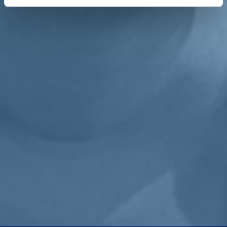
freddo. Mentre le scuole, che spesso si trovano in edifici inadeguati
con enormi sprechi e dispersioni di calore, terranno gli studenti al
freddo. Ora e con efficacia immediata - prosegue l'aspirante
parlamentare - serve un forte e deciso intervento del governo per
calmierare i prezzi. Mentre per il futuro abbiamo bisogno di
riqualificare gli edifici scolastici, fornire incentivi a privati e aziende
per sistemi di efficientamento energetico. Sul lato pubblico, invece,
serve un chiaro piano di sviluppo della produzione energetica come
rigassificatori e nucleare a impatto zero. Il Levante ligure è un
tessuto in grande dinamismo imprenditoriale, produttivo e familiare -
conclude -
Non è accettabile che questo territorio venga
martoriato dalle bollette di luce e gas
. Dobbiamo difendere questa
ricchezza e pretendere aiuti chiari».
Torna indietro
Privacy
|
Cookie Policy
Statuto
|
Trasparenza
Realizzato con
NationBuilder