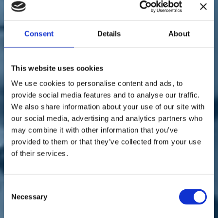
Sostienici
Sostieni le primarie delle idee
Tesserati subito
Accedi
Consent
Details
About
This website uses cookies
We use cookies to personalise content and ads, to
provide social media features and to analyse our traffic.
We also share information about your use of our site with
paese
istituzioni
our social media, advertising and analytics partners who
04/12/20
may combine it with other information that you’ve
provided to them or that they’ve collected from your use
De Filippo: "Sia garantito
of their services.
il ricongiungimento delle
famiglie per il Natale"
Consent
Necessary
Selection