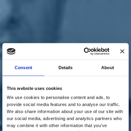
Sostienici
Sostieni le primarie delle idee
Tesserati subito
Accedi
Consent
Details
About
territori
22/05/20
De Filippo, Decreto Zone
This website uses cookies
Rosse: "Provvedimento
We use cookies to personalise content and ads, to
provide social media features and to analyse our traffic.
iniquo"
We also share information about your use of our site with
our social media, advertising and analytics partners who
may combine it with other information that you’ve