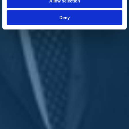
Allow selection
meridionalista convinto, di certo non poteva vedere né togliere
quelle risorse ai quattro comuni lucani, Moliterno, Irsina, Tricarico e
Grassano e da meridionalista e uomo delle Istituzioni, anche ai
Deny
"focolai" nell`emergenza sanitaria del Covid-19 nel Sud, fossero
bistrattati a scapito dei comuni del Settentrione.
«Diciamo che si è trattato di un disguido tecnico, la mancata
pubblicazione sulla Gazzetta ufficiale - dice
De Filippo
- ma appena
letto, ero in Camera e lì erano presenti sia il Ministro dell`Economia
Roberto Gualtieri che il ministro alla Salute Roberto Speranza che
mi hanno assicurato che sarà rimediato al più presto il tutto».
De Filippo
al cellulare è irato, lo si sente dalla voce, a Gualtieri ha
detto: «In Meridione succederà la terza guerra mondiale per questo.
Ma vi rendete conto che avete fatto? Io non vi voto il
provvedimento».
Alla mia domanda quindi ora che succederà? «Il ministro Gualtieri
che il tutto sarà ripristinato - risponde
De Filippo
- anzi sarà anche
aumentata la dote finanziaria. In caso contrario, ripeto a un
provvedimento e atteggiamento così iniquo verso le popolazioni e i
territori del Mezzogiorno d'Italia sarebbe non sopportabile e non
votabile. Ripeto non votabile».
Torna indietro