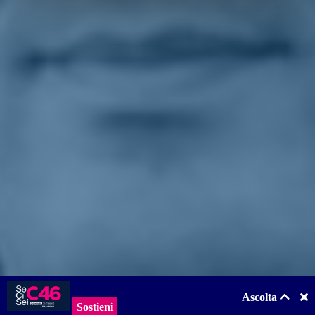
Quanto al rapporto con la Polonia,
Danti
è netto: «Non possiamo
permettere che Paesi come la Polonia chiedano solo aiuti economici
e rifiutino di chiedere il ricollocamento dei profughi per il timore di
creare precedenti su un tema su cui, insieme agli altri Paesi di
Visegrad, da sempre si oppongono. Ma
sulla solidarietà deve
esserci una sola Europa
, e le regole di accesso per chi fugge dalla
guerra devono essere uguali per tutti, a prescindere dai confini di
entrata. Per questo serve riformare subito il trattato di Dublino e far
sì che solidarietà e umanità diventino regola europea».
Torna indietro
Privacy
|
Cookie Policy
Statuto
|
Trasparenza
Realizzato con
NationBuilder
Ascolta
Sostieni