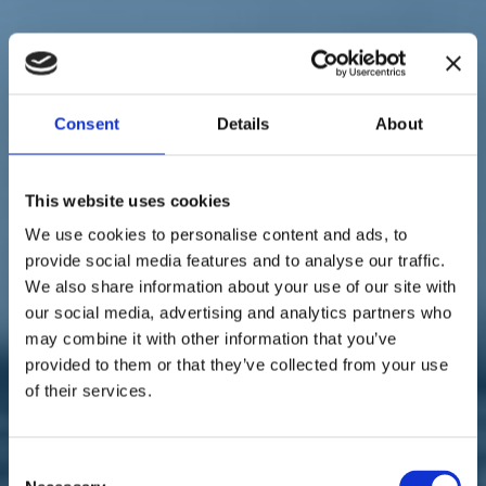
Sostienici
Sostieni le primarie delle idee
Tesserati subito
Accedi
Consent
Details
About
This website uses cookies
We use cookies to personalise content and ads, to
Europa
Europarlamento
Ucraina
provide social media features and to analyse our traffic.
31/03/22
We also share information about your use of our site with
our social media, advertising and analytics partners who
Danti: "La solidarietà è da
may combine it with other information that you’ve
potenziare anche in
provided to them or that they’ve collected from your use
of their services.
Ucraina"
Consent