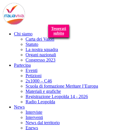
T
n
Tesserati
subito
Chi siamo
Carta dei Valori
Statuto
La nostra squadra
Organi nazionali
Congresso 2023
Partecipa
Eventi
Petizioni
2x1000 – C46
Scuola di formazione Meritare l’Europa
Materiali e grafiche
Registrazione Leopolda 14 - 2026
Radio Leopolda
News
Interviste
Interventi
News dal territorio
Enews