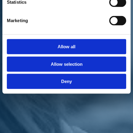
Statistics
Marketing
La proposta di Daniela Sbrollini, senatrice IV e candidata presidente
Allow all
alle regionali in Veneto - Il Mattino di Padova del 18/07/2020
Daniela Sbrollini: 500 milioni per combattere le cosche
Allow selection
Cinquecento milioni di euro e prestiti fino a 50 mila euro a
Deny
imprenditore per salvare economia e lavoro contro la pressione delle
mafie. La proposta è di Daniela Sbrollini e Orietta Salemi per Italia
Viva, Psi e Civica per il Veneto. «Questo della penetrazione delle
mafie in Veneto - dice la candidata presidente Daniela Sbrollini - è
uno dei problemi che per 25 anni la Lega, anche quando ha avuto
per ben due volte un ministro dell`interno, ha lasciato rimanesse
sotto traccia, sottovalutandone la portata anche in Regione».
Torna indietro