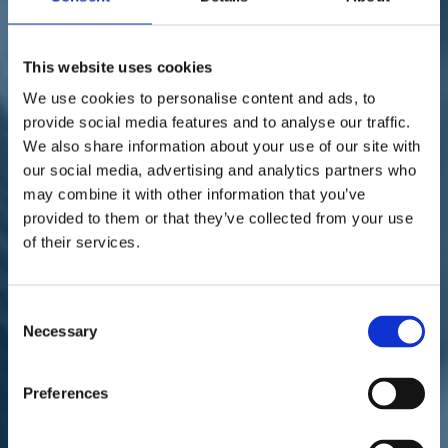
Sostienici
Sostieni le primarie delle idee
Tesserati subito
Accedi
This website uses cookies
We use cookies to personalise content and ads, to
provide social media features and to analyse our traffic.
We also share information about your use of our site with
our social media, advertising and analytics partners who
may combine it with other information that you’ve
provided to them or that they’ve collected from your use
elezioni
veneto
of their services.
18/07/20
Daniela Sbrollini:
Consent
"Cinquecento milioni per
Necessary
Selection
combattere le cosche"
Preferences