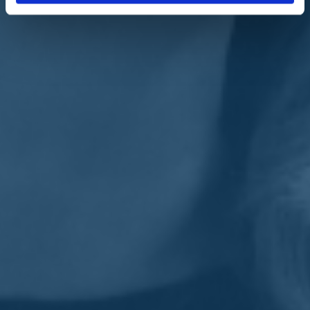
La senatrice chiede "procedure straordinarie cui può ricorrere un
giudice in casi di inaudita urgenza che generino interventi tempestivi
a protezione di chi denuncia. Chi è costretta a lasciare la propria
abitazione, magari anche con figli minori, dovrà avere attenzione e
misure dedicate di protezione giuridica ma soprattutto sociale ed
economica con la possibilità anche di un
reddito straordinario
".
Vono
conclude ricordando un'ulteriore iniziativa: "Proporremo
come commissione, al di là delle espressioni politiche di ognuno,
emendamenti al decreto del governo perché vengano stanziate
risorse per un sostegno economico a queste donne e alle case rifugio
che devono assicurare accoglienza anche ai bambini, vittime di
violenza assistita, per tutto il tempo necessario".
Torna indietro
Privacy
|
Cookie Policy
Statuto
|
Trasparenza
Realizzato con
NationBuilder