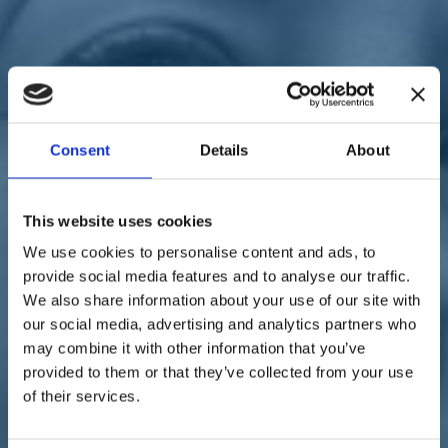
Sostienici
Sostieni le primarie delle idee
Tesserati subito
Accedi
Consent
Details
About
This website uses cookies
parlamento
donne
coronavirus
We use cookies to personalise content and ads, to
28/03/20
provide social media features and to analyse our traffic.
Coronavirus, Vono:
We also share information about your use of our site with
our social media, advertising and analytics partners who
"Purtroppo non si ferma la
may combine it with other information that you’ve
violenza sulle donne"
provided to them or that they’ve collected from your use
of their services.