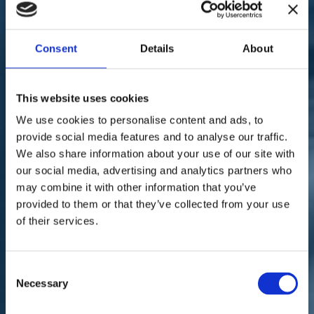
Sostienici
Sostieni le primarie delle idee
Tesserati subito
Accedi
Consent
Details
About
This website uses cookies
We use cookies to personalise content and ads, to
provide social media features and to analyse our traffic.
We also share information about your use of our site with
parlamento
economia
coronavirus
our social media, advertising and analytics partners who
22/03/20
may combine it with other information that you’ve
provided to them or that they’ve collected from your use
Coronavirus, Librandi:
of their services.
"Governo faccia aperture e
chiusure selettive"
Consent
Necessary
Selection