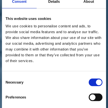
Consent
Details
About
Sostienici
Sostieni le primarie delle idee
Tesserati subito
Accedi
This website uses cookies
We use cookies to personalise content and ads, to
provide social media features and to analyse our traffic.
We also share information about your use of our site with
our social media, advertising and analytics partners who
may combine it with other information that you’ve
provided to them or that they’ve collected from your use
parlamento
economia
coronavirus
of their services.
03/04/20
Coronavirus, Fregolent:
Consent
"Per ripartire, investimenti
Necessary
Selection
e meno burocrazia"
Preferences