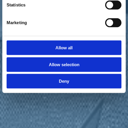
Statistics
Marketing
L'intervento della parlamentare di Italia Viva.
Allow all
"È necessario seguire l'esempio del
Commissario per la
ricostruzione del Centro Italia
, Giovanni Legnini, che sta
riuscendo a coniugare la sicurezza e la salute pubblica con la
Allow selection
continuità dei cantieri anche nell'attuale fase di emergenza. Come
chiedono da tempo i comuni terremotati".
Deny
Lo dichiara
Silvia Fregolent
, deputata di
Italia Viva
. "Le priorità
del Commissario, che sta cercando di immettere liquidità nel sistema
economico pagando con tempestività fornitori ed aziende e che sta
promuovendo regole semplici e chiare per accelerare la
ricostruzione, sono le stesse del
Piano shock
che Italia Viva chiede
da tempo per rilanciare economia e occupazione in tutto il Paese",
conclude Fregolent.
Torna indietro