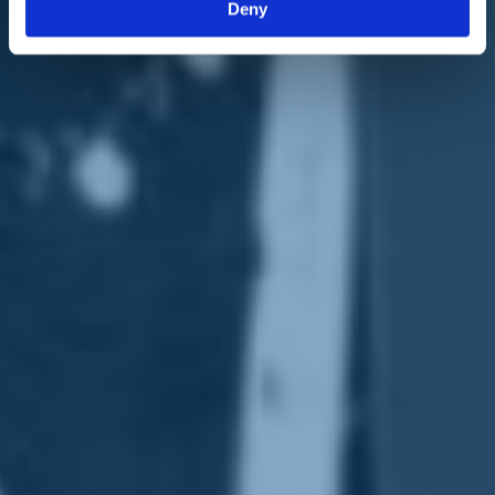
Deny
rigore. Solo così tutto passa e soprattutto passa prima”.
“Se non si capisce – aggiunge – con le buone maniere, gli organi
preposti hanno gli strumenti per farlo capire con la legge. Non ci
posso pensare che volete sfidare la vita, non perdete solo voi,
perdiamo tutti e non possiamo permettercelo. A noi il compito di
guardare alla politica e di tradurre nel fare i provvedimenti del
Decreto Cura Italia
, non possiamo metterci a fare gli sceriffi
oppure farci il sangue amaro e perdere tempo nelle decine di chat di
gruppo per leggere tutte le segnalazioni, cosa non capite nel ‘dovete
stare a casa’”.
“Il Governo – conclude – non blocca De Luca con un articolo – da
verificare la fonte, in questo marasma di fake news – e dice sì a
passeggiate e jogging. Davvero siamo messi malissimo se pensiamo
che ci vuole un Decreto per farci capire che questo virus è
incontrollabile. Manchiamo di
senso civico
, la vergogna è questa”.
Torna indietro