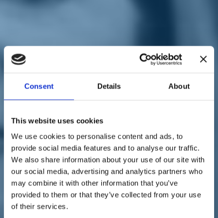
Sostienici
Sostieni le primarie delle idee
Tesserati subito
Accedi
Consent
Details
About
territori
coronavirus
This website uses cookies
19/03/20
We use cookies to personalise content and ads, to
Coronavirus, Cinzia
provide social media features and to analyse our traffic.
We also share information about your use of our site with
Mastantuono: "C’è bisogno
our social media, advertising and analytics partners who
di interesse per la salute
may combine it with other information that you’ve
provided to them or that they’ve collected from your use
pubblica"
of their services.