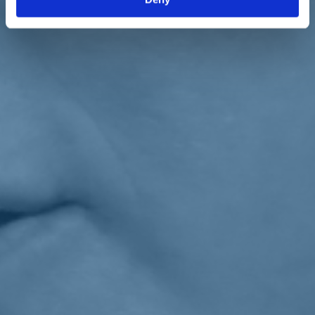
stati oggetto di una mia Relazione approvata all`unanimità sia dalla
Commissione d'inchiesta sul femminicidio che dall'Aula del Senato
ed oggetto con miei emendamenti di un finanziamento complessivo
di 10 milioni di euro. Una prima tranche di queste risorse è arrivata
anche al Trentino che dopo due anni di definanziamento dei Centri li
ha rifinanziati con le norme e le risorse nazionali. Anche il Family
audit qui mai portato a un livello successivo da quello sperimentale è
diventato norma nazionale e parte integrante del Pnrr con la
Certificazione aziendale per la parità di genere. Anche in questo
caso il livello nazionale con la spinta europea del Next Generation
Ue e la lungimiranza del Governo Draghi si è dato ali ad un progetto
che qui era stato accantonato».
La
ministra Bonetti
ha evidenziato «
l'impegno costante della
senatrice Conzatti
sul tema del contrasto alla violenza contro le
donne e della parità di genere».
Torna indietro
Privacy
|
Cookie Policy