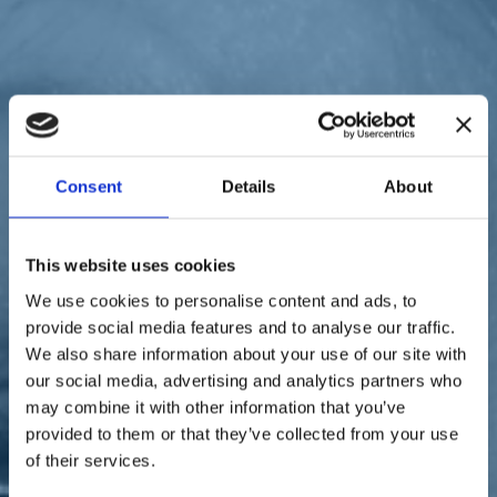
Sostienici
Sostieni le primarie delle idee
Tesserati subito
Accedi
Consent
Details
About
parlamento
territori
pari opportunità
elezioni 2022
This website uses cookies
23/09/22
We use cookies to personalise content and ads, to
Conzatti: "Per le pari
provide social media features and to analyse our traffic.
We also share information about your use of our site with
opportunità e contro la
our social media, advertising and analytics partners who
violenza, noi siamo
may combine it with other information that you’ve
provided to them or that they’ve collected from your use
all'avanguardia"
of their services.