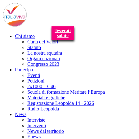
T
n
Tesserati
subito
Chi siamo
Carta dei Valori
Statuto
La nostra squadra
Organi nazionali
Congresso 2023
Partecipa
Eventi
Petizioni
2x1000 – C46
Scuola di formazione Meritare l’Europa
Materiali e grafiche
Registrazione Leopolda 14 - 2026
Radio Leopolda
News
Interviste
Interventi
News dal territorio
Enews