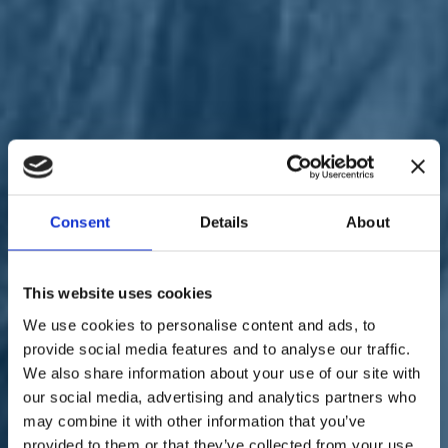
Sostienici
Sostieni le primarie delle idee
Tesserati subito
Accedi
Consent
Details
About
territori
Infrastrutture
19/05/22
Commissione Trasporti in
This website uses cookies
We use cookies to personalise content and ads, to
visita al Porto di Gioia
provide social media features and to analyse our traffic.
Tauro. Paita: "Hub
We also share information about your use of our site with
our social media, advertising and analytics partners who
centrale nel Mediterraneo"
may combine it with other information that you’ve
provided to them or that they’ve collected from your use