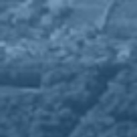
T
n
Tesserati
Sostienici
Sostieni le Primarie delle Idee
subito
Chi siamo
Carta dei Valori
Statuto
La nostra squadra
Organi nazionali
Congresso 2023
Partecipa
Eventi
Petizioni
2x1000 – C46
Scuola di formazione Meritare l’Europa
Materiali e grafiche
Registrazione Leopolda 14 - 2026
Radio Leopolda
News
Interviste
Interventi
News dal territorio
Enews