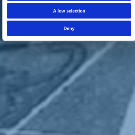
Allow selection
Deny
La giornata è stata la conclusione di un
progetto di reinserimento
di detenuti
, promosso e finanziato dal Ministero della Giustizia. "Si
rivela importante per la politica sui territori" - commentano gli
esponenti di
Italia Viva Caserta
- "toccare con mano queste realtà,
per non abbandonare i cittadini alle difficoltà della vita reale;
fondamentale, inoltre, è stare accanto agli ultimi, che vanno aiutati,
ascoltati e sostenuti".
All'
iniziativa
erano presenti anche gli alunni del "IISS Giordani" di
Caserta, nonché alcuni ragazzi affetti da disabilità, provenienti dal
centro "La fabbrica".