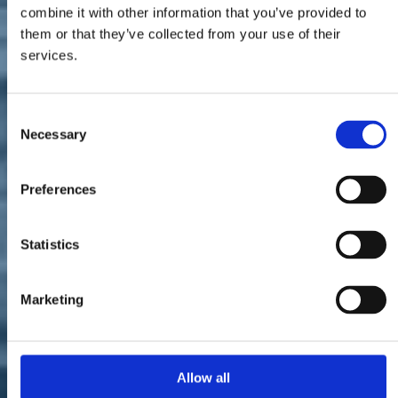
combine it with other information that you’ve provided to
them or that they’ve collected from your use of their
services.
Consent
Necessary
Lunedì 3 febbraio 2020,
Italia Viva Caserta
era presente con -
Selection
Maristella di Mauro
,
Pasquale Antonuccio
, consigliere comunale
di Caserta,
Gianluigi Santillo
, consigliere provinciale di Caserta e
l'onorevole
Catello Vitiello
- all'iniziativa promossa
Preferences
dall'associazione "
Generazione Libera
" di
Mimmo Laudato
, dal
titolo "
Ri-Scatti di vita
", nonché all'incontro dibattito "
Prevenire il
reato
", tenutosi presso il Museo di Arti Contemporanee di Caserta.
Statistics
Continua l'azione di
Italia Viva
sul territorio casertano, attraverso
l'impegno su temi concreti e attuali. Durante l'iniziativa è stato
discusso il tema della prevenzione dei reati e dell'inclusione sociale;
Marketing
inoltre, sono state avanzate diverse proposte, frutto della
collaborazione con il garante dei detenuti della Regione Campania
ed i rappresentanti del Ministero della Giustizia presenti all'iniziativa.
Allow all