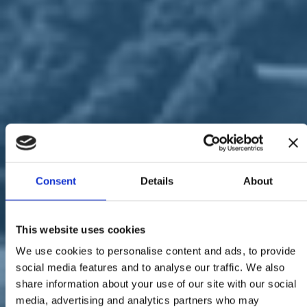
Sostienici
Sostieni le primarie delle idee
Tesserati subito
Accedi
Italia Viva
territori
05/02/20
Consent
Details
About
Caserta, Italia Viva
all’iniziativa “Ri-Scatti di
This website uses cookies
vita”
We use cookies to personalise content and ads, to provide
social media features and to analyse our traffic. We also
share information about your use of our site with our social
media, advertising and analytics partners who may