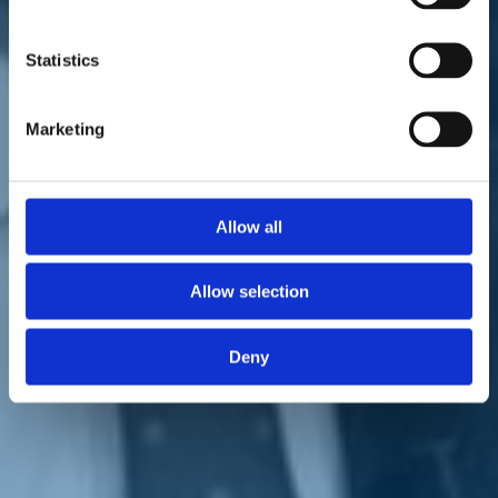
Statistics
Marketing
L'intervento del parlamentare di Italia Viva.
Allow all
"In molti
istituti penitenziari
la situazione è fuori controllo. Si
rincorrono le notizie da Salerno a Modena, da Frosinone a
Poggioreale e così altrove. Il ministro della Giustizia e il capo Dap
Allow selection
devono essere presenti e intervenire immediatamente. Sono a rischio
l'incolumità del personale, dei ristretti e la sicurezza pubblica". Lo
afferma il deputato di
Italia Viva
Gennaro Migliore
, in merito alle
Deny
numerose rivolte scoppiate, in queste ore, nelle carceri italiane, in
seguito alle
misure restrittive
che regolamentano le visite dei
parenti ai detenuti, a causa dell'emergenza
Coronavirus
.
"Si fermi questa escalation e non si accendano nuove micce come
quelle della scellerata decisione di bloccare fino a maggio le visite di
familiari e avvocati. Non possiamo permettere che la violenza