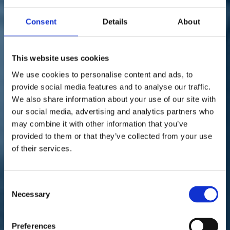
Sostienici
Sostieni le primarie delle idee
Consent
Details
About
Tesserati subito
Accedi
This website uses cookies
We use cookies to personalise content and ads, to
provide social media features and to analyse our traffic.
We also share information about your use of our site with
our social media, advertising and analytics partners who
parlamento
giustizia
coronavirus
sicurezza
may combine it with other information that you’ve
09/03/20
provided to them or that they’ve collected from your use
of their services.
Carceri, Migliore:
"Intervengano il
Consent
Guardasigilli e il capo del
Necessary
Selection
DAP"
Preferences