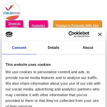
T
n
Tesserati
Sostienici
Sostieni le Primarie delle Idee
subito
Chi siamo
Carta dei Valori
Statuto
La nostra squadra
Organi nazionali
Consent
Details
About
Congresso 2023
Partecipa
Eventi
Petizioni
This website uses cookies
2x1000 – C46
Scuola di formazione Meritare l’Europa
We use cookies to personalise content and ads, to
Materiali e grafiche
provide social media features and to analyse our traffic.
Registrazione Leopolda 14 - 2026
We also share information about your use of our site with
Radio Leopolda
News
our social media, advertising and analytics partners who
Interviste
may combine it with other information that you’ve
Interventi
provided to them or that they’ve collected from your use
News dal territorio
Enews
of their services.