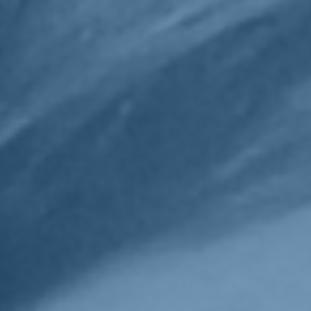
Sostienici
Sostieni le primarie delle idee
Tesserati subito
Accedi
parlamento
elezioni 2022
20/09/22
Boschi: "La sfida Letta-
Meloni? Sbagliato, è una
partita a quattro"