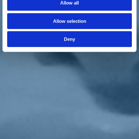
Allow all
L'emergenza energetica è strutturale. E allora servono i
rigassificatori?
Anche se so che non paga sostenerli... Non so se porta voti ma paga.
È un elemento di serietà. Dobbiamo dire sì a quelle opere che
Allow selection
servono al Paese. Sì al rigassificatore a Piombino. Sì al
termovalorizzatore a Roma. Si a quelle opere che servono a pagare
meno le bollette.
Deny
Per fortuna c'è almeno la TAP. Che Conte e mezzo Pd non
volevano.
Se oggi ci aiuta a evitare un disastro peggiore sul costo delle bollette
è perché lo abbiamo voluto contro tutti, contro 5 Stelle, contro pezzi
importanti del Pd come Emiliano, contro Meloni, contro Salvini,
contro Forza Italia...
La Tap crea un problema agli interessi russi, al loro monopolio
sull'energia. Ci sono influenze di Mosca sulla politica italiana?
Ci stiamo interrogando sulle influenze possibili russe sulla politica
europea, compresa quella del nostro Paese. A chi dice che in
campagna elettorale non sarebbe dovuto venir fuori, dico che
proprio in questa fase i cittadini devono sapere se qualche politico
non è libero nelle sue scelte.
Però Gabrielli rassicura, non ci sarebbero partiti italiani nel
dossier americano.