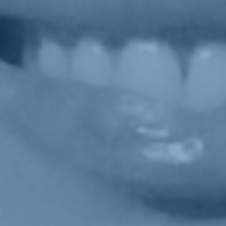
Al momento pare che non ci siano politici coinvolti, stando a quello
che ci dice il governo. Mi dispiace solo che nessuno in questi anni
abbia voluto vederci chiaro, a parte noi che abbiamo chiesto una
commissione d'inchiesta, sulle influenze straniere che sicuramente ci
sono state in altre campagne elettorali.
Anche sul referendum del 2016, quello su cui lei e Renzi
perdeste la battaglia?
Primo fra tutti sul referendum costituzionale. Ma diciamoci la verità:
Salvini e Conte qualche piacere alla Russia lo fanno gratis. Quindi
probabilmente soldi non li hanno avuti.
Giorgia Meloni e il centrodestra vinceranno le elezioni?
Tutti i sondaggi accreditano il centrodestra come vincitore ma noi
sappiamo che se il Terzo Polo prende il 10 per cento il centrodestra
non ha numeri per governare da solo..
Per Enrico Letta il voto utile è Pd o Fdi. Per lei?
Per me sbaglia. Non è una sfida a due. Non siamo in un
bipolarismo. Qui c`è una gara a quattro...
Dopo le elezioni, Italia Viva e Azione rimarranno insieme?
Stiamo già dimostrando che lavoriamo bene insieme. Che questo
lavoro di squadra funziona bene.